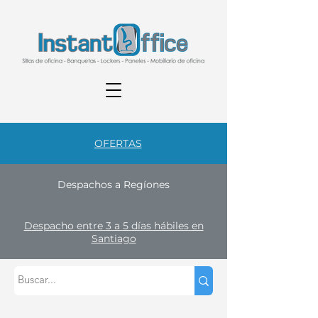
OFERTAS
Despachos a Regíones
Despacho entre 3 a 5 días hábiles en
Santiago