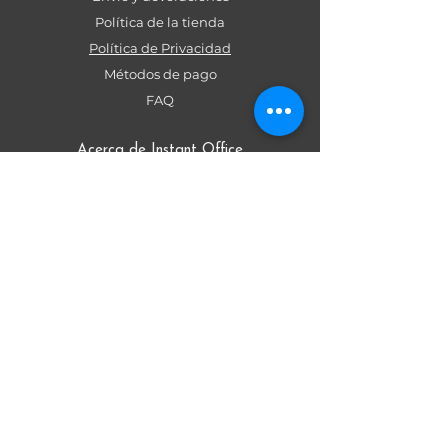
Política de la tienda
Política de Privacidad
Métodos de pago
FAQ
Acerca de Instant Office
Muebles
Sillas
Lockers
Paneles
Ofertas
Tienda
Tienda
Contacto
Avenida del Valle Norte 945, Of. 0604B,