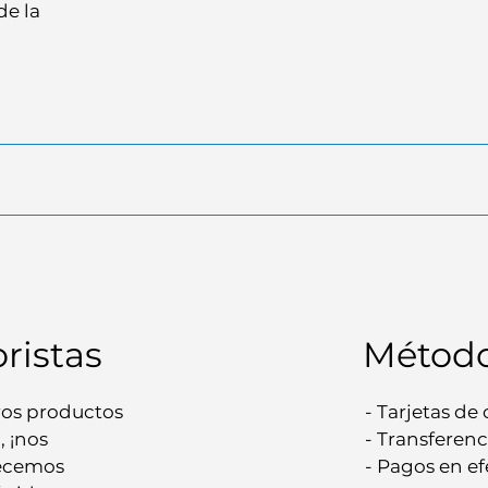
de la
ristas
Método
ros productos
- Tarjetas de
, ¡nos
- Transferenc
recemos
- Pagos en ef