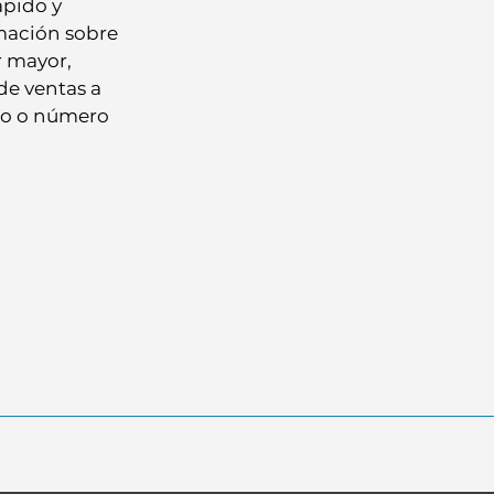
ápido y
mación sobre
r mayor,
e ventas a
ico o número