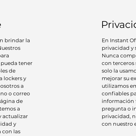
e
Privac
n brindar la
En Instant O
Nuestros
privacidad y 
para
Nunca compa
 pueda tener
con terceros 
les de
solo la usamo
a lockers y
mejorar su e
osotros a
utilizamos e
ono o correo
confiables pa
página de
información f
temos a
pregunta o in
 actualizar
privacidad, 
idad y
con nuestro e
 con las