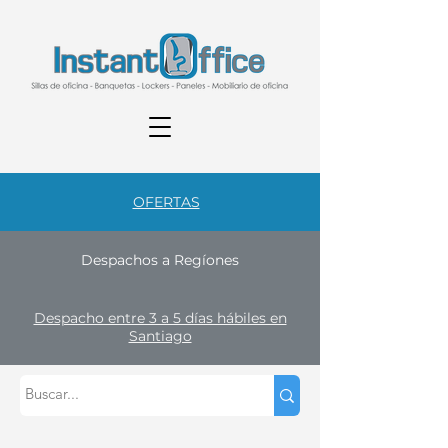
OFERTAS
Despachos a Regíones
Despacho entre 3 a 5 días hábiles en
Santiago