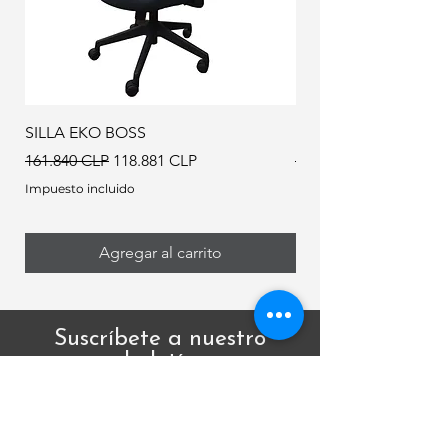
SILLA EKO BOSS
EKO BOSS CROMO
Precio
Precio de oferta
Precio
161.840 CLP
118.881 CLP
167.500 CLP
Impuesto incluido
Impuesto incluido
Agregar al carrito
Suscríbete a nuestro
boletín
Correo*