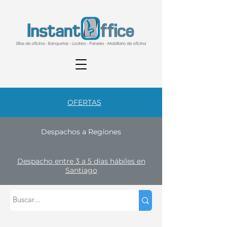
OFERTAS
Despachos a Regíones
Despacho entre 3 a 5 días hábiles en
Santiago