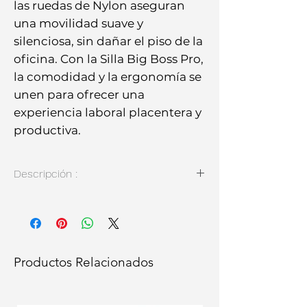
las ruedas de Nylon aseguran 
una movilidad suave y 
silenciosa, sin dañar el piso de la 
oficina. Con la Silla Big Boss Pro, 
la comodidad y la ergonomía se 
unen para ofrecer una 
experiencia laboral placentera y 
productiva.
Descripción :
Silla respaldo ergonómico en malla
color negro con apoyo cervical, apoyo
lumbar PP regulable en altura,
mecanismo sincrónico autopesante
multiblock, asiento tapizado en tela
Productos Relacionados
color negro regulación de altura,
estructura en polipropileno con
apoya brazos regulables PU, base de