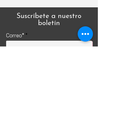
Suscríbete a nuestro
boletín
Correo*
Enviar
Servicio al cliente
Envío y devoluciones
Política de la tienda
Política de Privacidad
Métodos de pago