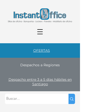
OFERTAS
Despachos a Regíones
Despacho entre 3 a 5 días hábiles en
Santiago