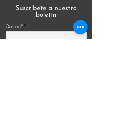
Suscríbete a nuestro
boletín
Correo*
Enviar
Servicio al cliente
Envío y devoluciones
Política de la tienda
Política de Privacidad
Métodos de pago
FAQ