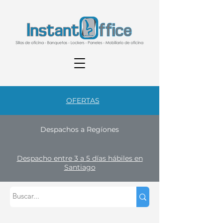
OFERTAS
Despachos a Regíones
Despacho entre 3 a 5 días hábiles en
Santiago