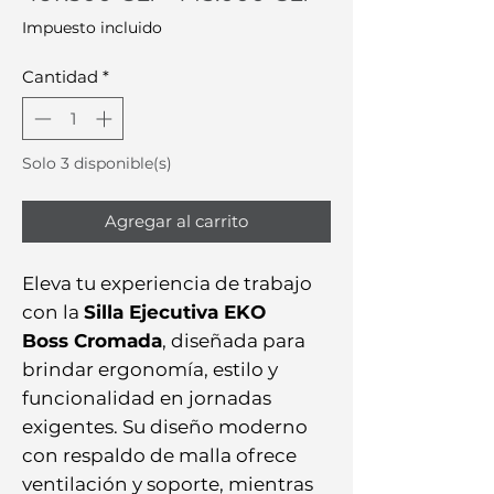
de
Impuesto incluido
oferta
Cantidad
*
Solo 3 disponible(s)
Agregar al carrito
Eleva tu experiencia de trabajo
con la
Silla Ejecutiva EKO
Boss Cromada
, diseñada para
brindar ergonomía, estilo y
funcionalidad en jornadas
exigentes. Su diseño moderno
con respaldo de malla ofrece
ventilación y soporte, mientras