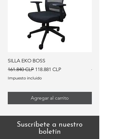
SILLA EKO BOSS
EKO BOSS CROMO
Precio
Precio de oferta
Precio
161.840 CLP
118.881 CLP
167.500 CLP
Impuesto incluido
Impuesto incluido
Agregar al carrito
Suscríbete a nuestro
boletín