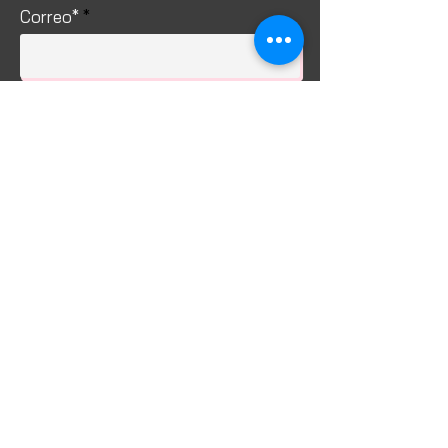
Correo*
Enviar
Servicio al cliente
Envío y devoluciones
Política de la tienda
Política de Privacidad
Métodos de pago
FAQ
Acerca de Instant Office
Muebles