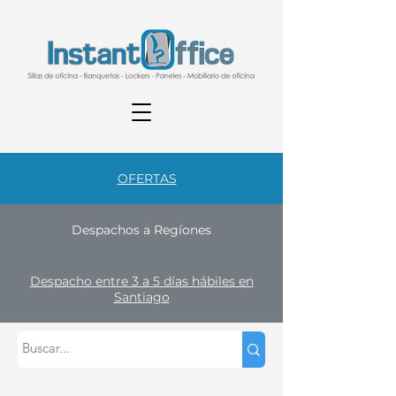
OFERTAS
Despachos a Regíones
Despacho entre 3 a 5 días hábiles en
Santiago